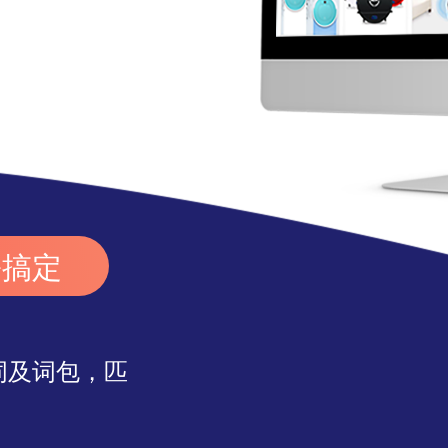
！
松搞定
词及词包，匹