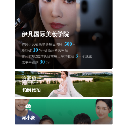
伊凡国际美妆学院
500
持续运营效果显著每日增粉
+
10
粉丝破
W+提高运营频率后
3
转化实现2倍增长目前每天平均收获
+ 个线索
30
成单率达到
%+
铂爵旅拍
铂爵旅拍
万
精细运营企业百家号1个月快速涨粉，粉丝破
！
河小象
爆款小视频频出，探店直播热度居高不下
百余
通过企业百家号的转化能力每周收获
条线索！