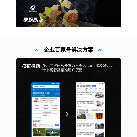
河小象
4
冷启动四个月，收获
W+粉丝
300
易厨易店
产生
W+播放量爆款小视频
500
收获月均
+线索量
易厨易店
多篇小视频引发网友海量自发晒图互动
易厨易店餐饮培训发力号运营
企业百家号解决方案
发布优质美食小视频，达人厨师直播美食制作
3
吸粉无数，暴涨粉丝
万+
获取大量有效意向线索，找到新的生意机遇
多元内容运营并发力直播50+场，涨粉50%，
盛庭律所
带来案源及精准用户沉淀