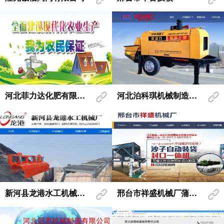
河北菲力达化肥有限公司
河北泊科琪机械制造有限公司蒲公英报表
新河县龙港水工机械厂蒲公英报表
邢台市祥盛机械厂蒲公英报表